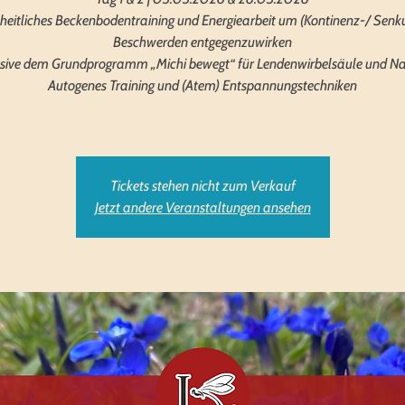
eitliches Beckenbodentraining und Energiearbeit um (Kontinenz-/ Senk
Beschwerden entgegenzuwirken
usive dem Grundprogramm „Michi bewegt“ für Lendenwirbelsäule und N
Autogenes Training und (Atem) Entspannungstechniken
Tickets stehen nicht zum Verkauf
Jetzt andere Veranstaltungen ansehen