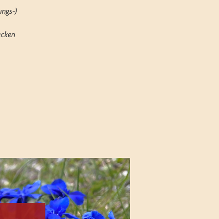
ungs-)
acken