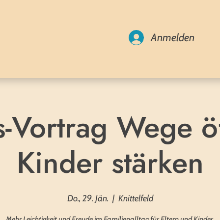
Anmelden
s-Vortrag Wege öf
Kinder stärken
Do., 29. Jän.
  |  
Knittelfeld
Mehr Leichtigkeit und Freude im Familienalltag für Eltern und Kinder.