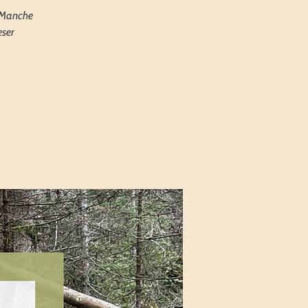
? Manche
eser