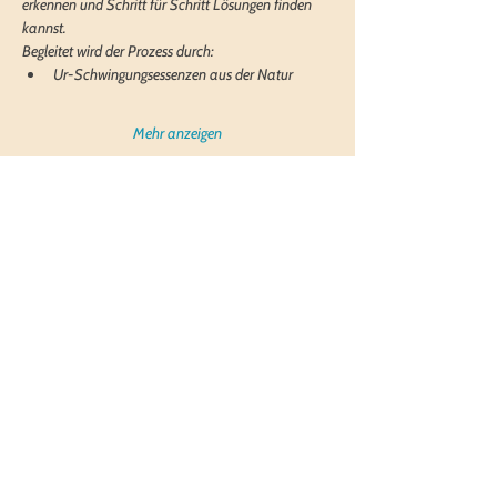
erkennen und Schritt für Schritt Lösungen finden 
kannst. 
Begleitet wird der Prozess durch:
Ur-Schwingungsessenzen aus der Natur
Mehr anzeigen
Impressum
Datenschutz
© 2025 MLH-Lifebalance
© Design Sabrina Rieß