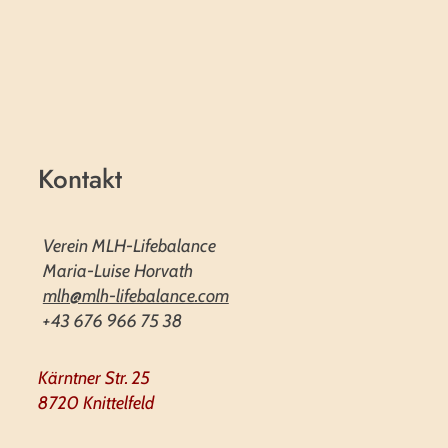
Kontakt
Verein MLH-Lifebalance
Maria-Luise Horvath
mlh@mlh-lifebalance.com
+43 676 966 75 38
Kärntner Str. 25
8720 Knittelfeld