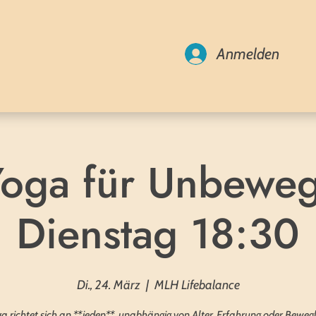
Anmelden
Yoga für Unbeweg
Dienstag 18:30
Di., 24. März
  |  
MLH Lifebalance
a richtet sich an **jeden**, unabhängig von Alter, Erfahrung oder Bewegl