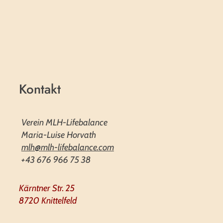
Kontakt
Verein MLH-Lifebalance
Maria-Luise Horvath
mlh@mlh-lifebalance.com
+43 676 966 75 38
Kärntner Str. 25
8720 Knittelfeld