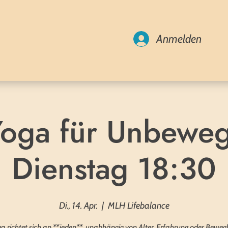
Anmelden
Yoga für Unbeweg
Dienstag 18:30
Di., 14. Apr.
  |  
MLH Lifebalance
a richtet sich an **jeden**, unabhängig von Alter, Erfahrung oder Bewegl